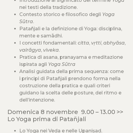
Introduzione al significato del termine
Yoga
nei testi della tradizione.
Contesto storico e filosofico degli
Yoga
Sūtra
.
Patañjali e la definizione di Yoga: disciplina,
mente e samādhi.
I concetti fondamentali:
citta
,
vṛtti
,
abhyāsa
,
vairāgya
,
viveka
.
Pratica di asana, pranayama e meditazione
ispirata agli
Yoga Sūtra
Analisi guidata della prima sequenza: come
i principi di Patañjali prendono forma nella
costruzione della pratica e quali criteri
guidano la scelta delle posture, del ritmo e
dell’intenzione.
Domenica 8 novembre 9.00 – 13.00 >>
Lo Yoga prima di Patañjali
Lo Yoga nei Veda e nelle Upaniṣad.