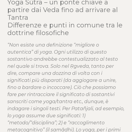
Yoga Sūtra – un ponte chiave a
partire dai Veda fino ad arrivare al
Tantra
Differenze e punti in comune tra le
dottrine filosofiche
“Non esiste una definizione “migliore o
autentica” di yoga. Ogni utilizzo di questo
sostantivo andrebbe contestualizzato al testo
nel quale si trova.
Solo nel Ṛgveda, tanto per
dire, compare una dozzina di volta con i
significati più disparati (da aggiogare a unire,
fino a bardare o incoccare). Ciò che possiamo
fare per rintracciare il significato di sostantivi
sanscriti come yoga/tantra etc., dunque, è
indagare i singoli testi.
Per Patañjali, ad esempio,
lo yoga assume due significati: 1)
“metodo/“disciplina”; 2) e “raccoglimento
metacognitivo” (il samādhi). Lo yoga, per i primi