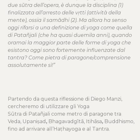
due sūtra dell’opera, è dunque la disciplina (1)
finalizzata all’arresto delle vṛtti (attività della
mente), ossia il samādhi (2).
Ma allora ha senso
oggi rifarsi a una definizione di yoga come quella
di Patañjali (che ha quasi duemila anni), quando
oramai la maggior parte delle forme di yoga che
esistono oggi sono fortemente influenzate dal
tantra?
Come pietra di paragone/comprensione
assolutamente sì!”
Partendo da questa riflessione di Diego Manzi,
cercheremo di utilizzare gli Yoga
S
ūtra
di Patañjali come metro di paragone tra
Veda,
Upaniṣad
,
Bhagavadgītā,
Itihāsa
,
Buddhismo,
fino ad arrivare all’Haṭhayoga e al Tantra.