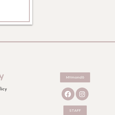
y
MYmondō
licy
STAFF