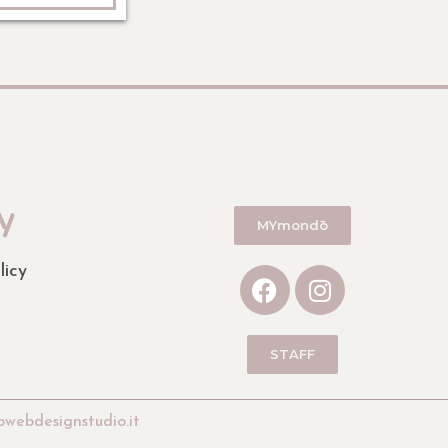
y
MYmondō
licy
STAFF
owebdesignstudio.it