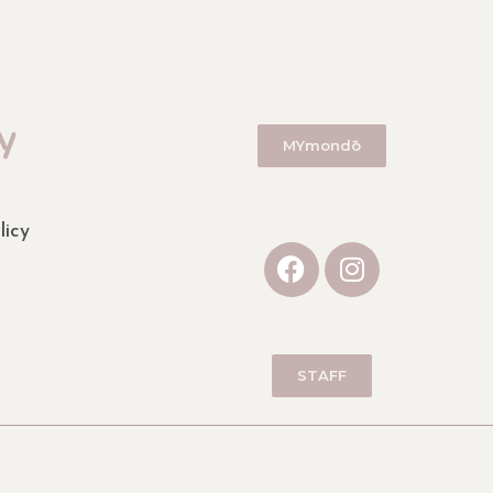
y
MYmondō
licy
STAFF