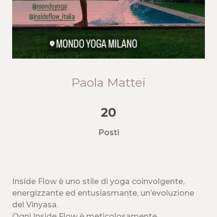
Paola Mattei
20
Posti
Inside Flow è uno stile di yoga coinvolgente,
energizzante ed entusiasmante, un’evoluzione
del Vinyasa.
Ogni Inside Flow è meticolosamente