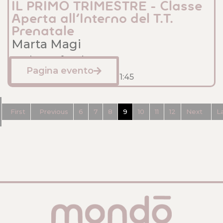
IL PRIMO TRIMESTRE - Classe
Aperta all'Interno del T.T.
Prenatale
Marta Magi
Sede: Anfossi
Pagina evento
Gennaio 26, 2025
10:15
- 11:45
First
Previous
6
7
8
9
10
11
12
Next
L