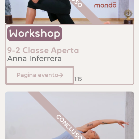
Workshop
9-2 Classe Aperta
Anna Inferrera
Sede: Anfossi
Pagina evento
Febbraio 9, 2025
10:00
- 11:15
CONCLUSO