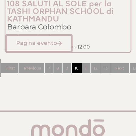
108 SALUTI AL SOLE per la
TASHI ORPHAN SCHOOL di
KATHMANDU
Barbara Colombo
Sede: Anfossi
Pagina evento
Dicembre 22, 2024
10:30
- 12:00
First
Previous
7
8
9
10
11
12
13
Next
L